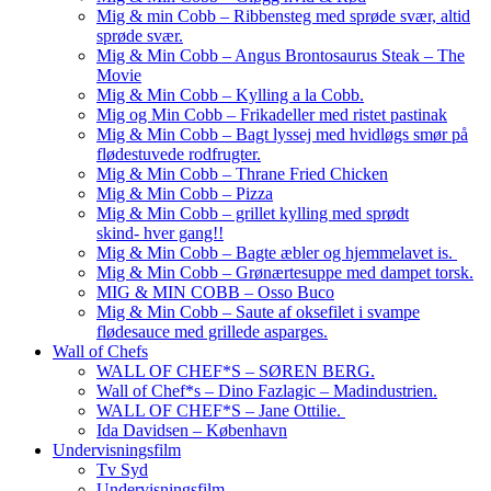
Mig & min Cobb – Ribbensteg med sprøde svær, altid
sprøde svær.
Mig & Min Cobb – Angus Brontosaurus Steak – The
Movie
Mig & Min Cobb – Kylling a la Cobb.
Mig og Min Cobb – Frikadeller med ristet pastinak
Mig & Min Cobb – Bagt lyssej med hvidløgs smør på
flødestuvede rodfrugter.
Mig & Min Cobb – Thrane Fried Chicken
Mig & Min Cobb – Pizza
Mig & Min Cobb – grillet kylling med sprødt
skind- hver gang!!
Mig & Min Cobb – Bagte æbler og hjemmelavet is.
Mig & Min Cobb – Grønærtesuppe med dampet torsk.
MIG & MIN COBB – Osso Buco
Mig & Min Cobb – Saute af oksefilet i svampe
flødesauce med grillede asparges.
Wall of Chefs
WALL OF CHEF*S – SØREN BERG.
Wall of Chef*s – Dino Fazlagic – Madindustrien.
WALL OF CHEF*S – Jane Ottilie.
Ida Davidsen – København
Undervisningsfilm
Tv Syd
Undervisningsfilm