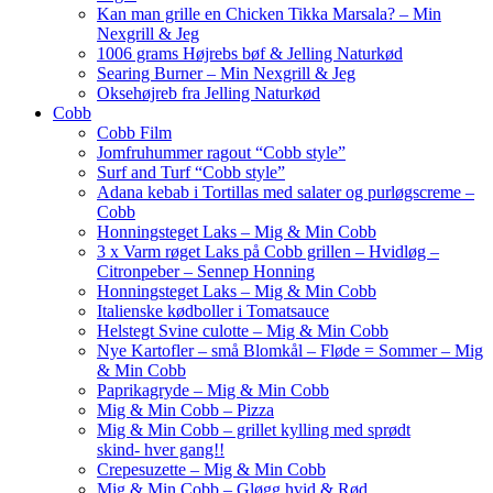
Kan man grille en Chicken Tikka Marsala? – Min
Nexgrill & Jeg
1006 grams Højrebs bøf & Jelling Naturkød
Searing Burner – Min Nexgrill & Jeg
Oksehøjreb fra Jelling Naturkød
Cobb
Cobb Film
Jomfruhummer ragout “Cobb style”
Surf and Turf “Cobb style”
Adana kebab i Tortillas med salater og purløgscreme –
Cobb
Honningsteget Laks – Mig & Min Cobb
3 x Varm røget Laks på Cobb grillen – Hvidløg –
Citronpeber – Sennep Honning
Honningsteget Laks – Mig & Min Cobb
Italienske kødboller i Tomatsauce
Helstegt Svine culotte – Mig & Min Cobb
Nye Kartofler – små Blomkål – Fløde = Sommer – Mig
& Min Cobb
Paprikagryde – Mig & Min Cobb
Mig & Min Cobb – Pizza
Mig & Min Cobb – grillet kylling med sprødt
skind- hver gang!!
Crepesuzette – Mig & Min Cobb
Mig & Min Cobb – Gløgg hvid & Rød