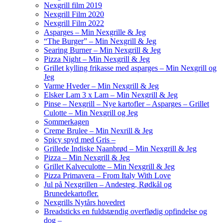
Nexgrill film 2019
Nexgrill Film 2020
Nexgrill Film 2022
Asparges – Min Nexgrille & Jeg
“The Burger” – Min Nexgrill & Jeg
Searing Burner – Min Nexgrill & Jeg
Pizza Night – Min Nexgrill & Jeg
Grillet kylling frikasse med asparges – Min Nexgrill og
Jeg
Varme Hveder – Min Nexgrill & Jeg
Elsker Lam 3 x Lam – Min Nexgrill & Jeg
Pinse – Nexgrill – Nye kartofler – Asparges – Grillet
Culotte – Min Nexgrill og Jeg
Sommerkagen
Creme Brulee – Min Nexrill & Jeg
Spicy spyd med Gris –
Grillede Indiske Naanbrød – Min Nexgrill & Jeg
Pizza – Min Nexgrill & Jeg
Grillet Kalveculotte – Min Nexgrill & Jeg
Pizza Primavera – From Italy With Love
Jul på Nexgrillen – Andesteg, Rødkål og
Brunedekartofler.
Nexgrills Nytårs hovedret
Breadsticks en fuldstændig overflødig opfindelse og
dog –