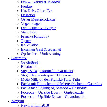
Fisk – Skaldyr & Bløddyr
Fjerkræ
Ko, Kalv, Okse, Tyr
Desserter
Ost & Mejeriprodukter
Vegetardagen
Den Ultimative Burger
Streetfood
Franske Fagudtryk
Tjener
Kalkulation
Eksamen Gast & Gourmet
Opskrifter – Undervisning
Gastrolux.
GrydeBrød –
Ratatouille –
Stegt & Bagt Blomkål – Gastrolux
Stegt laks på urtespinatflødecreme
Mette Mille og den Franske Tarte Tatin
Paella mit Hühnchen und Meeresfrüchten – Gastrolux
Paella med Kylling og Seafood – Gastrolux
Focaccia – Up side Down – Gastrolux.de
Focaccia – Up Side Down – Gastrolux dk
Nexgrill
Nexgrill film 2018