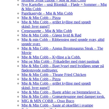
Helstegt Svine culotte – Mig & Min Cobb
Nye Kartofler – små Blomkål – Fløde = Sommer – Mig
& Min Cobb
Paprikagryde – Mig & Min Cobb
Mig & Min Cobb – Pizza
Mig & Min Cobb – grillet kylling med sprødt
skind- hver gang!!
Crepesuzette – Mig & Min Cobb
Mig & Min Cobb – Gløgg hvid & Rød
Mig & min Cobb – Ribbensteg med sprøde svær, altid
sprøde svær.
Mig & Min Cobb – Angus Brontosaurus Steak – The
Movie
Mig & Min Cobb – Kylling a la Cobb.
Mig og Min Cobb – Frikadeller med ristet pastinak
Mig & Min Cobb – Bagt lyssej med hvidløgs smør på
flødestuvede rodfrugter.
Mig & Min Cobb – Thrane Fried Chicken
Mig & Min Cobb – Pizza
Mig & Min Cobb – grillet kylling med sprødt
skind- hver gang!!
Mig & Min Cobb – Bagte æbler og hjemmelavet is.
Mig & Min Cobb – Grønærtesuppe med dampet torsk.
MIG & MIN COBB – Osso Buco
Mig & Min Cobb – Saute af oksefilet i svampe