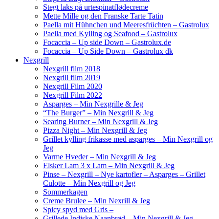
Stegt laks på urtespinatflødecreme
Mette Mille og den Franske Tarte Tatin
Paella mit Hühnchen und Meeresfrüchten – Gastrolux
Paella med Kylling og Seafood – Gastrolux
Focaccia – Up side Down – Gastrolux.de
Focaccia – Up Side Down – Gastrolux dk
Nexgrill
Nexgrill film 2018
Nexgrill film 2019
Nexgrill Film 2020
Nexgrill Film 2022
Asparges – Min Nexgrille & Jeg
“The Burger” – Min Nexgrill & Jeg
Searing Burner – Min Nexgrill & Jeg
Pizza Night – Min Nexgrill & Jeg
Grillet kylling frikasse med asparges – Min Nexgrill og
Jeg
Varme Hveder – Min Nexgrill & Jeg
Elsker Lam 3 x Lam – Min Nexgrill & Jeg
Pinse – Nexgrill – Nye kartofler – Asparges – Grillet
Culotte – Min Nexgrill og Jeg
Sommerkagen
Creme Brulee – Min Nexrill & Jeg
Spicy spyd med Gris –
Grillede Indiske Naanbrød – Min Nexgrill & Jeg