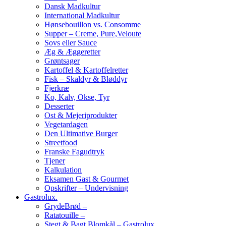
Dansk Madkultur
International Madkultur
Hønsebouillon vs. Consomme
Supper – Creme, Pure,Veloute
Sovs eller Sauce
Æg & Æggeretter
Grøntsager
Kartoffel & Kartoffelretter
Fisk – Skaldyr & Bløddyr
Fjerkræ
Ko, Kalv, Okse, Tyr
Desserter
Ost & Mejeriprodukter
Vegetardagen
Den Ultimative Burger
Streetfood
Franske Fagudtryk
Tjener
Kalkulation
Eksamen Gast & Gourmet
Opskrifter – Undervisning
Gastrolux.
GrydeBrød –
Ratatouille –
Stegt & Bagt Blomkål – Gastrolux