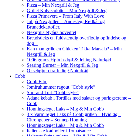
Pizza – Min Nexgrill & Jeg
Grillet Kalveculotte – Min Nexgrill & Jeg
Pizza Primavera – From Italy With Love
Jul på Nexgrillen – Andesteg, Rødkål og
Brunedekartofler.
Nexgrills Nytårs hovedret
Breadsticks en fuldstændig overflødig opfindelse og
dog –
Kan man grille en Chicken Tikka Marsala? – Min
Nexgrill & Jeg
1006 grams Højrebs bøf & Jelling Naturkød
Searing Burner – Min Nexgrill & Jeg
Oksehøjreb fra Jelling Naturkød
Cobb
Cobb Film
Jomfruhummer ragout “Cobb style”
Surf and Turf “Cobb style”
Adana kebab i Tortillas med salater og purløgscreme –
Cobb
Honningsteget Laks – Mig & Min Cobb
3 x Varm røget Laks på Cobb grillen – Hvidløg –
Citronpeber – Sennep Honning
Honningsteget Laks – Mig & Min Cobb
Italienske kødboller i Tomatsauce