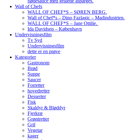
flødesauce med grillede asparges.
Wall of Chefs
WALL OF CHEF*S – SØREN BERG.
Wall of Chef*s – Dino Fazlagic – Madindustrien.
WALL OF CHEF*S – Jane Ottilie.
Ida Davidsen – København
Undervisningsfilm
Tv Syd
Undervisningsfilm
dette er en prøve
Kategorier
Gastronom
Brød
Suppe
Saucer
Forretter
hovedretter
Desserter
Fisk
Skaldyr & Bløddyr
Fjerkræ
Grøntretter
Gril
Vegetar
kager