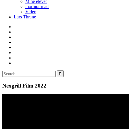
Mine elever
mormor mad
Video
Lars Thrane
Nexgrill Film 2022