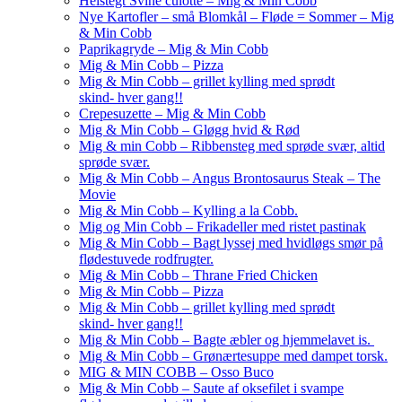
Helstegt Svine culotte – Mig & Min Cobb
Nye Kartofler – små Blomkål – Fløde = Sommer – Mig
& Min Cobb
Paprikagryde – Mig & Min Cobb
Mig & Min Cobb – Pizza
Mig & Min Cobb – grillet kylling med sprødt
skind- hver gang!!
Crepesuzette – Mig & Min Cobb
Mig & Min Cobb – Gløgg hvid & Rød
Mig & min Cobb – Ribbensteg med sprøde svær, altid
sprøde svær.
Mig & Min Cobb – Angus Brontosaurus Steak – The
Movie
Mig & Min Cobb – Kylling a la Cobb.
Mig og Min Cobb – Frikadeller med ristet pastinak
Mig & Min Cobb – Bagt lyssej med hvidløgs smør på
flødestuvede rodfrugter.
Mig & Min Cobb – Thrane Fried Chicken
Mig & Min Cobb – Pizza
Mig & Min Cobb – grillet kylling med sprødt
skind- hver gang!!
Mig & Min Cobb – Bagte æbler og hjemmelavet is.
Mig & Min Cobb – Grønærtesuppe med dampet torsk.
MIG & MIN COBB – Osso Buco
Mig & Min Cobb – Saute af oksefilet i svampe