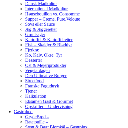
Dansk Madkultur
International Madkultur
Hønsebouillon vs. Consomme
Supper – Creme, Pure,Veloute
Sovs eller Sauce
Æg & Æggeretter
Grøntsager
Kartoffel & Kartoffelretter
Fisk – Skaldyr & Bløddyr
Fjerkræ
Ko, Kalv, Okse, Tyr
Desserter
Ost & Mejeriprodukter
Vegetardagen
Den Ultimative Burger
Streetfood
Franske Fagudtryk
Tjener
Kalkulation
Eksamen Gast & Gourmet
Opskrifter – Undervisning
Gastrolux.
GrydeBrød –
Ratatouille –
Stegt & Bagt Blomkål – Gastrolux