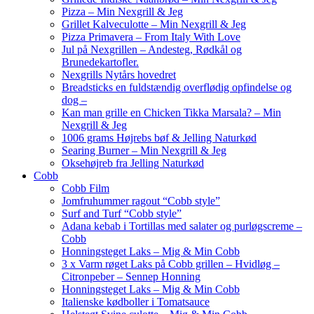
Pizza – Min Nexgrill & Jeg
Grillet Kalveculotte – Min Nexgrill & Jeg
Pizza Primavera – From Italy With Love
Jul på Nexgrillen – Andesteg, Rødkål og
Brunedekartofler.
Nexgrills Nytårs hovedret
Breadsticks en fuldstændig overflødig opfindelse og
dog –
Kan man grille en Chicken Tikka Marsala? – Min
Nexgrill & Jeg
1006 grams Højrebs bøf & Jelling Naturkød
Searing Burner – Min Nexgrill & Jeg
Oksehøjreb fra Jelling Naturkød
Cobb
Cobb Film
Jomfruhummer ragout “Cobb style”
Surf and Turf “Cobb style”
Adana kebab i Tortillas med salater og purløgscreme –
Cobb
Honningsteget Laks – Mig & Min Cobb
3 x Varm røget Laks på Cobb grillen – Hvidløg –
Citronpeber – Sennep Honning
Honningsteget Laks – Mig & Min Cobb
Italienske kødboller i Tomatsauce