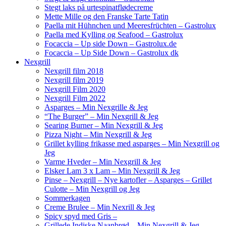
Stegt laks på urtespinatflødecreme
Mette Mille og den Franske Tarte Tatin
Paella mit Hühnchen und Meeresfrüchten – Gastrolux
Paella med Kylling og Seafood – Gastrolux
Focaccia – Up side Down – Gastrolux.de
Focaccia – Up Side Down – Gastrolux dk
Nexgrill
Nexgrill film 2018
Nexgrill film 2019
Nexgrill Film 2020
Nexgrill Film 2022
Asparges – Min Nexgrille & Jeg
“The Burger” – Min Nexgrill & Jeg
Searing Burner – Min Nexgrill & Jeg
Pizza Night – Min Nexgrill & Jeg
Grillet kylling frikasse med asparges – Min Nexgrill og
Jeg
Varme Hveder – Min Nexgrill & Jeg
Elsker Lam 3 x Lam – Min Nexgrill & Jeg
Pinse – Nexgrill – Nye kartofler – Asparges – Grillet
Culotte – Min Nexgrill og Jeg
Sommerkagen
Creme Brulee – Min Nexrill & Jeg
Spicy spyd med Gris –
Grillede Indiske Naanbrød – Min Nexgrill & Jeg