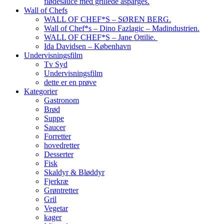
flødesauce med grillede asparges.
Wall of Chefs
WALL OF CHEF*S – SØREN BERG.
Wall of Chef*s – Dino Fazlagic – Madindustrien.
WALL OF CHEF*S – Jane Ottilie.
Ida Davidsen – København
Undervisningsfilm
Tv Syd
Undervisningsfilm
dette er en prøve
Kategorier
Gastronom
Brød
Suppe
Saucer
Forretter
hovedretter
Desserter
Fisk
Skaldyr & Bløddyr
Fjerkræ
Grøntretter
Gril
Vegetar
kager