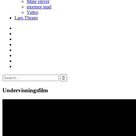
Mine elever
mormor mad
Video
Lars Thrane
Undervisningsfilm