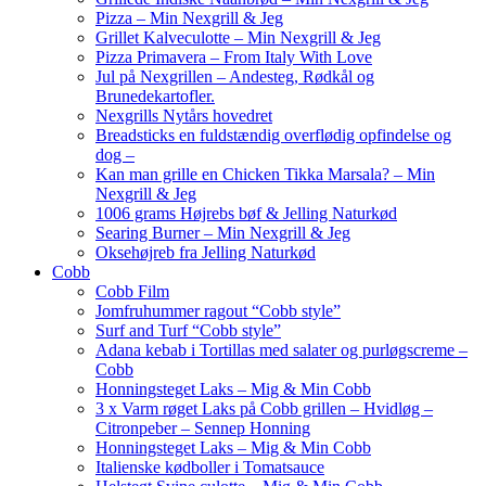
Pizza – Min Nexgrill & Jeg
Grillet Kalveculotte – Min Nexgrill & Jeg
Pizza Primavera – From Italy With Love
Jul på Nexgrillen – Andesteg, Rødkål og
Brunedekartofler.
Nexgrills Nytårs hovedret
Breadsticks en fuldstændig overflødig opfindelse og
dog –
Kan man grille en Chicken Tikka Marsala? – Min
Nexgrill & Jeg
1006 grams Højrebs bøf & Jelling Naturkød
Searing Burner – Min Nexgrill & Jeg
Oksehøjreb fra Jelling Naturkød
Cobb
Cobb Film
Jomfruhummer ragout “Cobb style”
Surf and Turf “Cobb style”
Adana kebab i Tortillas med salater og purløgscreme –
Cobb
Honningsteget Laks – Mig & Min Cobb
3 x Varm røget Laks på Cobb grillen – Hvidløg –
Citronpeber – Sennep Honning
Honningsteget Laks – Mig & Min Cobb
Italienske kødboller i Tomatsauce