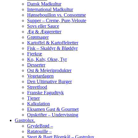
Dansk Madkultur
International Madkultur
Hønsebouillon vs. Consomme
Supper – Creme, Pure,Veloute
Sovs eller Sauce
Æg & Æggeretter
Grøntsager
Kartoffel & Kartoffelretter
Fisk – Skaldyr & Bløddyr
Fjerkræ
Ko, Kalv, Okse, Tyr
Desserter
Ost & Mejeriprodukter
Vegetardagen
Den Ultimative Burger
Streetfood
Franske Fagudtryk
Tjener
Kalkulation
Eksamen Gast & Gourmet
Opskrifter – Undervisning
Gastrolux.
GrydeBrød –
Ratatouille –
Stegt & Bagt Blomkål – Gastrolux