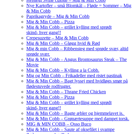
Helstegt Svine culotte – Mig & Min Cobb
Nye Kartofler – små Blomkål – Fløde = Sommer – Mig
& Min Cobb
Paprikagryde – Mig & Min Cobb
Mig & Min Cobb – Pizza
Mig & Min Cobb – grillet kylling med sprødt
skind- hver gang!!
Crepesuzette – Mig & Min Cobb
Mig & Min Cobb – Gløgg hvid & Rød
Mig & min Cobb – Ribbensteg med sprøde svær, altid
sprøde svær.
Mig & Min Cobb – Angus Brontosaurus Steak – The
Movie
Mig & Min Cobb – Kylling a la Cobb.
Mig og Min Cobb – Frikadeller med ristet pastinak
Mig & Min Cobb – Bagt lyssej med hvidløgs smør på
flødestuvede rodfrugter.
Mig & Min Cobb – Thrane Fried Chicken
Mig & Min Cobb – Pizza
Mig & Min Cobb – grillet kylling med sprødt
skind- hver gang!!
Mig & Min Cobb – Bagte æbler og hjemmelavet is.
Mig & Min Cobb – Grønærtesuppe med dampet torsk.
MIG & MIN COBB – Osso Buco
Mig & Min Cobb – Saute af oksefilet i svampe