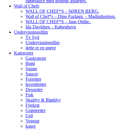
flødesauce med grillede asparges.
Wall of Chefs
WALL OF CHEF*S – SØREN BERG.
Wall of Chef*s – Dino Fazlagic – Madindustrien.
WALL OF CHEF*S – Jane Ottilie.
Ida Davidsen – København
Undervisningsfilm
Tv Syd
Undervisningsfilm
dette er en prøve
Kategorier
Gastronom
Brød
Suppe
Saucer
Forretter
hovedretter
Desserter
Fisk
Skaldyr & Bløddyr
Fjerkræ
Grøntretter
Gril
Vegetar
kager