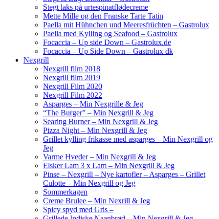
Stegt laks på urtespinatflødecreme
Mette Mille og den Franske Tarte Tatin
Paella mit Hühnchen und Meeresfrüchten – Gastrolux
Paella med Kylling og Seafood – Gastrolux
Focaccia – Up side Down – Gastrolux.de
Focaccia – Up Side Down – Gastrolux dk
Nexgrill
Nexgrill film 2018
Nexgrill film 2019
Nexgrill Film 2020
Nexgrill Film 2022
Asparges – Min Nexgrille & Jeg
“The Burger” – Min Nexgrill & Jeg
Searing Burner – Min Nexgrill & Jeg
Pizza Night – Min Nexgrill & Jeg
Grillet kylling frikasse med asparges – Min Nexgrill og
Jeg
Varme Hveder – Min Nexgrill & Jeg
Elsker Lam 3 x Lam – Min Nexgrill & Jeg
Pinse – Nexgrill – Nye kartofler – Asparges – Grillet
Culotte – Min Nexgrill og Jeg
Sommerkagen
Creme Brulee – Min Nexrill & Jeg
Spicy spyd med Gris –
Grillede Indiske Naanbrød – Min Nexgrill & Jeg