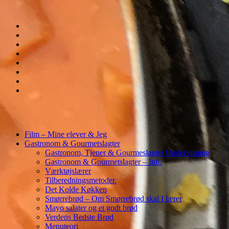
Film – Mine elever & Jeg
Gastronom & Gourmetslagter
Gastronom, Tjener & Gourmeslagter Undervisning
Gastronom & Gourmetslagter – Info
Værktøjslærer
Tilberedningsmetoder.
Det Kolde Køkken
Smørrebrød – Om Smørrebrød skal I lærer
Mayo salater og et godt brød
Verdens Bedste Brød
Menuteori