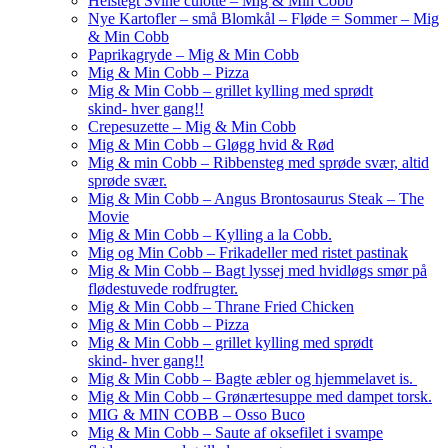
Helstegt Svine culotte – Mig & Min Cobb
Nye Kartofler – små Blomkål – Fløde = Sommer – Mig
& Min Cobb
Paprikagryde – Mig & Min Cobb
Mig & Min Cobb – Pizza
Mig & Min Cobb – grillet kylling med sprødt
skind- hver gang!!
Crepesuzette – Mig & Min Cobb
Mig & Min Cobb – Gløgg hvid & Rød
Mig & min Cobb – Ribbensteg med sprøde svær, altid
sprøde svær.
Mig & Min Cobb – Angus Brontosaurus Steak – The
Movie
Mig & Min Cobb – Kylling a la Cobb.
Mig og Min Cobb – Frikadeller med ristet pastinak
Mig & Min Cobb – Bagt lyssej med hvidløgs smør på
flødestuvede rodfrugter.
Mig & Min Cobb – Thrane Fried Chicken
Mig & Min Cobb – Pizza
Mig & Min Cobb – grillet kylling med sprødt
skind- hver gang!!
Mig & Min Cobb – Bagte æbler og hjemmelavet is.
Mig & Min Cobb – Grønærtesuppe med dampet torsk.
MIG & MIN COBB – Osso Buco
Mig & Min Cobb – Saute af oksefilet i svampe