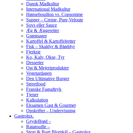
Dansk Madkultur
International Madkultur
Hønsebouillon vs. Consomme
Supper – Creme, Pure,Veloute
Sovs eller Sauce
Æg & Æggeretter
Grøntsager
Kartoffel & Kartoffelretter
Fisk – Skaldyr & Bløddyr
Fjerkræ
Ko, Kalv, Okse, Tyr
Desserter
Ost & Mejeriprodukter
Vegetardagen
Den Ultimative Burger
Streetfood
Franske Fagudtryk
Tjener
Kalkulation
Eksamen Gast & Gourmet
Opskrifter – Undervisning
Gastrolux.
GrydeBrød –
Ratatouille –
Stegt & Bagt Blomkål – Gastrolux