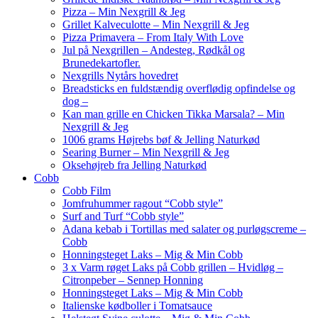
Pizza – Min Nexgrill & Jeg
Grillet Kalveculotte – Min Nexgrill & Jeg
Pizza Primavera – From Italy With Love
Jul på Nexgrillen – Andesteg, Rødkål og
Brunedekartofler.
Nexgrills Nytårs hovedret
Breadsticks en fuldstændig overflødig opfindelse og
dog –
Kan man grille en Chicken Tikka Marsala? – Min
Nexgrill & Jeg
1006 grams Højrebs bøf & Jelling Naturkød
Searing Burner – Min Nexgrill & Jeg
Oksehøjreb fra Jelling Naturkød
Cobb
Cobb Film
Jomfruhummer ragout “Cobb style”
Surf and Turf “Cobb style”
Adana kebab i Tortillas med salater og purløgscreme –
Cobb
Honningsteget Laks – Mig & Min Cobb
3 x Varm røget Laks på Cobb grillen – Hvidløg –
Citronpeber – Sennep Honning
Honningsteget Laks – Mig & Min Cobb
Italienske kødboller i Tomatsauce