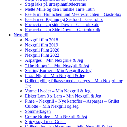
Stegt laks på urtespinatflødecreme
Mette Mille og den Franske Tarte Tatin
Paella mit Hühnchen und Meeresfrüchten – Gastrolux
Paella med Kylling og Seafood – Gastrolux
Focaccia – Up side Down – Gastrolux.de
Focaccia – Up Side Down – Gastrolux dk
Nexgrill
Nexgrill film 2018
Nexgrill film 2019
Nexgrill Film 2020
Nexgrill Film 2022
Asparges – Min Nexgrille & Jeg
“The Burger” – Min Nexgrill & Jeg
Searing Burner – Min Nexgrill & Jeg
Pizza Night – Min Nexgrill & Jeg
Grillet kylling frikasse med asparges – Min Nexgrill og
Jeg
Varme Hveder – Min Nexgrill & Jeg
Elsker Lam 3 x Lam – Min Nexgrill & Jeg
Pinse – Nexgrill – Nye kartofler – Asparges – Grillet
Culotte – Min Nexgrill og Jeg
Sommerkagen
Creme Brulee – Min Nexrill & Jeg
Spicy spyd med Gris –
Grillede Indiske Naanbrød – Min Nexgrill & Jeg