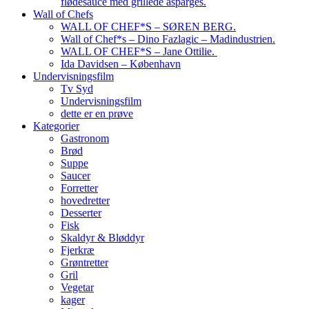
flødesauce med grillede asparges.
Wall of Chefs
WALL OF CHEF*S – SØREN BERG.
Wall of Chef*s – Dino Fazlagic – Madindustrien.
WALL OF CHEF*S – Jane Ottilie.
Ida Davidsen – København
Undervisningsfilm
Tv Syd
Undervisningsfilm
dette er en prøve
Kategorier
Gastronom
Brød
Suppe
Saucer
Forretter
hovedretter
Desserter
Fisk
Skaldyr & Bløddyr
Fjerkræ
Grøntretter
Gril
Vegetar
kager