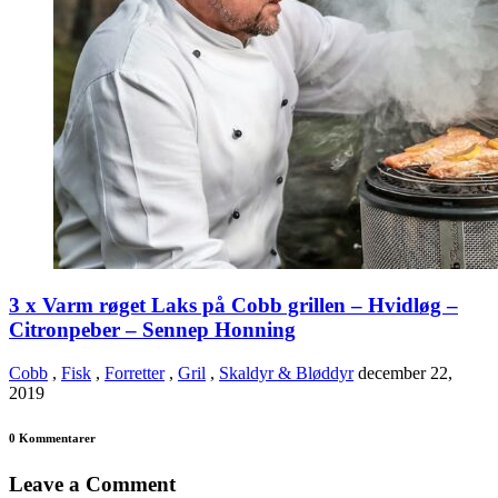
3 x Varm røget Laks på Cobb grillen – Hvidløg –
Citronpeber – Sennep Honning
Cobb
,
Fisk
,
Forretter
,
Gril
,
Skaldyr & Bløddyr
december 22,
2019
0 Kommentarer
Leave a Comment