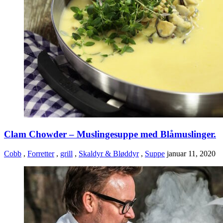
Clam Chowder – Muslingesuppe med Blåmuslinger.
Cobb
,
Forretter
,
grill
,
Skaldyr & Bløddyr
,
Suppe
januar 11, 2020