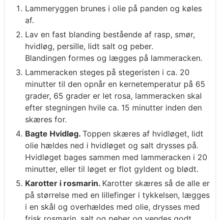
Lammeryggen brunes i olie på panden og køles
af.
Lav en fast blanding bestående af rasp, smør,
hvidløg, persille, lidt salt og peber.
Blandingen formes og lægges på lammeracken.
Lammeracken steges på stegeristen i ca. 20
minutter til den opnår en kernetemperatur på 65
grader, 65 grader er let rosa, lammeracken skal
efter stegningen hvile ca. 15 minutter inden den
skæres for.
Bagte Hvidløg.
Toppen skæres af hvidløget, lidt
olie hældes ned i hvidløget og salt drysses på.
Hvidløget bages sammen med lammeracken i 20
minutter, eller til løget er flot gyldent og blødt.
Karotter i rosmarin.
Karotter skæres så de alle er
på størrelse med en lillefinger i tykkelsen, lægges
i en skål og overhældes med olie, drysses med
frisk rosmarin, salt og peber og vendes godt