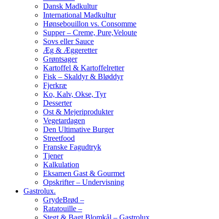
Dansk Madkultur
International Madkultur
Hønsebouillon vs. Consomme
Supper – Creme, Pure,Veloute
Sovs eller Sauce
Æg & Æggeretter
Grøntsager
Kartoffel & Kartoffelretter
Fisk – Skaldyr & Bløddyr
Fjerkræ
Ko, Kalv, Okse, Tyr
Desserter
Ost & Mejeriprodukter
Vegetardagen
Den Ultimative Burger
Streetfood
Franske Fagudtryk
Tjener
Kalkulation
Eksamen Gast & Gourmet
Opskrifter – Undervisning
Gastrolux.
GrydeBrød –
Ratatouille –
Stegt & Bagt Blomkål – Gastrolux