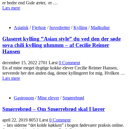
er bedre end Gule ærter, er …
Læs mere
Asiatisk
/
Fjerkræ
/
hovedretter
/
Kylling
/
Madkultur
Glaseret kylling ”Asian style” du ved den der søde
soya chili kylling uhmmm – af Cecilie Reimer
Hansen
december 15, 2022
2701 Læst
0 Comment
En af mine meget dygtige kokke elever Cecilie Reimer Hansen,
serverede her den anden dag, denne kyllingeret for mig. Hvilken …
Læs mere
Gastronom
/
Mine elever
/
Smørrebrød
Smørrebrød – Om Smørrebrød skal I lærer
april 22, 2019
8053 Læst
0 Comment
– læs siderne “det kolde køkken” i bogen fødevarer praksis online.