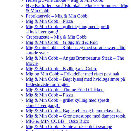
Helstegt Svine culotte – Mig & Min Cobb
Nye Kartofler – små Blomkål – Fløde = Sommer – Mig
& Min Cobb
Paprikagryde – Mig & Min Cobb
Mig & Min Cobb – Pizza
Mig & Min Cobb – grillet kylling med sprødt
skind- hver gang!!
Crepesuzette – Mig & Min Cobb
Mig & Min Cobb – Gløgg hvid & Rød
Mig & min Cobb – Ribbensteg med sprøde svær, altid
sprøde svær.
Mig & Min Cobb – Angus Brontosaurus Steak – The
Movie
Mig & Min Cobb – Kylling a la Cobb.
Mig og Min Cobb – Frikadeller med ristet pastinak
Mig & Min Cobb – Bagt lyssej med hvidløgs smør på
flødestuvede rodfrugter.
Mig & Min Cobb – Thrane Fried Chicken
Mig & Min Cobb – Pizza
Mig & Min Cobb – grillet kylling med sprødt
skind- hver gang!!
Mig & Min Cobb – Bagte æbler og hjemmelavet is.
Mig & Min Cobb – Grønærtesuppe med dampet torsk.
MIG & MIN COBB – Osso Buco
Mig & Min Cobb – Saute af oksefilet i svampe