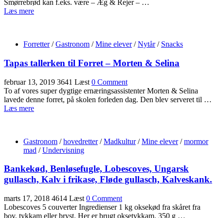
Smørrebrød kan f.eks. være – Æg & Rejer – …
Læs mere
Forretter
/
Gastronom
/
Mine elever
/
Nytår
/
Snacks
Tapas tallerken til Forret – Morten & Selina
februar 13, 2019
3641 Læst
0 Comment
To af vores super dygtige ernæringsassistenter Morten & Selina
lavede denne forret, på skolen forleden dag. Den blev serveret til …
Læs mere
Gastronom
/
hovedretter
/
Madkultur
/
Mine elever
/
mormor
mad
/
Undervisning
Bankekød, Benløsefugle, Lobescoves, Ungarsk
gullasch, Kalv i frikase, Fløde gullasch, Kalveskank.
marts 17, 2018
4614 Læst
0 Comment
Lobescoves 5 couverter Ingredienser 1 kg oksekød fra skåret fra
bov, tykkam eller bryst. Her er brugt oksetykkam. 350 g …