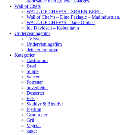
flødesauce med grillede asparges.
Wall of Chefs
WALL OF CHEF*S – SØREN BERG.
Wall of Chef*s – Dino Fazlagic – Madindustrien.
WALL OF CHEF*S – Jane Ottilie.
Ida Davidsen – København
Undervisningsfilm
Tv Syd
Undervisningsfilm
dette er en prøve
Kategorier
Gastronom
Brød
Suppe
Saucer
Forretter
hovedretter
Desserter
Fisk
Skaldyr & Bløddyr
Fjerkræ
Grøntretter
Gril
Vegetar
kager