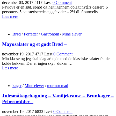
december 03, 2017
5117 Læst
0 Comment
Pavlova er en sød, sprød og helt igennem oplagt nytårs dessert. 6
personer:- 5 pausteriserede æggehvider – 2½ dl. flourmelis …
Læs mere
Brød
/
Forretter
/
Gastronom
/
Mine elever
Mayosalater og et godt Brød –
november 19, 2017
4717 Læst
0 Comment
Min klasse og jeg skal idag arbejde med de klassiske salater fra det
kolde køkken. Der er ingen skyr- dukan …
Læs mere
kager
/
Mine elever
/
mormor mad
Julesmåkagebagning – Vaniljekranse – Brunkager –
Pebernødder –
november 19, 2017
6833 Læst
0 Comment