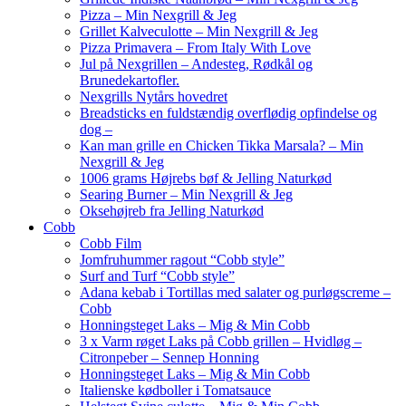
Pizza – Min Nexgrill & Jeg
Grillet Kalveculotte – Min Nexgrill & Jeg
Pizza Primavera – From Italy With Love
Jul på Nexgrillen – Andesteg, Rødkål og
Brunedekartofler.
Nexgrills Nytårs hovedret
Breadsticks en fuldstændig overflødig opfindelse og
dog –
Kan man grille en Chicken Tikka Marsala? – Min
Nexgrill & Jeg
1006 grams Højrebs bøf & Jelling Naturkød
Searing Burner – Min Nexgrill & Jeg
Oksehøjreb fra Jelling Naturkød
Cobb
Cobb Film
Jomfruhummer ragout “Cobb style”
Surf and Turf “Cobb style”
Adana kebab i Tortillas med salater og purløgscreme –
Cobb
Honningsteget Laks – Mig & Min Cobb
3 x Varm røget Laks på Cobb grillen – Hvidløg –
Citronpeber – Sennep Honning
Honningsteget Laks – Mig & Min Cobb
Italienske kødboller i Tomatsauce