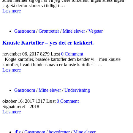
Julen nærmer sig og i år vil jeg være forberedt, ingen stress ingen
jag. Så derfor starter vi tidligt i …
Læs mere
Gastronom
/
Grøntretter
/
Mine elever
/
Vegetar
Knuste Kartofler – yes det er lækkert.
november 06, 2017
8279 Læst
0 Comment
Kogte kartofler, brasede kartofler dem kender vi – men knuste
kartofler, hvad i himlens navn er knuste kartofler – …
Læs mere
Gastronom
/
Mine elever
/
Undervisning
oktober 16, 2017
1317 Læst
0 Comment
Signatureret – 2018
Læs mere
Æg
/
Gastronom
/
hovedretter
/
Mine elever