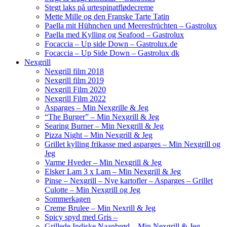
Stegt laks på urtespinatflødecreme
Mette Mille og den Franske Tarte Tatin
Paella mit Hühnchen und Meeresfrüchten – Gastrolux
Paella med Kylling og Seafood – Gastrolux
Focaccia – Up side Down – Gastrolux.de
Focaccia – Up Side Down – Gastrolux dk
Nexgrill
Nexgrill film 2018
Nexgrill film 2019
Nexgrill Film 2020
Nexgrill Film 2022
Asparges – Min Nexgrille & Jeg
“The Burger” – Min Nexgrill & Jeg
Searing Burner – Min Nexgrill & Jeg
Pizza Night – Min Nexgrill & Jeg
Grillet kylling frikasse med asparges – Min Nexgrill og
Jeg
Varme Hveder – Min Nexgrill & Jeg
Elsker Lam 3 x Lam – Min Nexgrill & Jeg
Pinse – Nexgrill – Nye kartofler – Asparges – Grillet
Culotte – Min Nexgrill og Jeg
Sommerkagen
Creme Brulee – Min Nexrill & Jeg
Spicy spyd med Gris –
Grillede Indiske Naanbrød – Min Nexgrill & Jeg