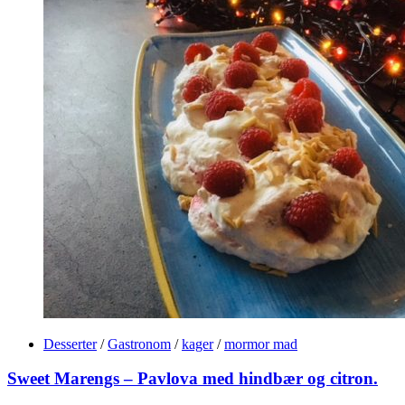
Desserter
/
Gastronom
/
kager
/
mormor mad
Sweet Marengs – Pavlova med hindbær og citron.