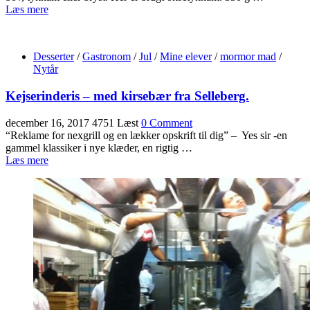
Læs mere
Desserter
/
Gastronom
/
Jul
/
Mine elever
/
mormor mad
/
Nytår
Kejserinderis – med kirsebær fra Selleberg.
december 16, 2017
4751 Læst
0 Comment
“Reklame for nexgrill og en lækker opskrift til dig” – Yes sir -en
gammel klassiker i nye klæder, en rigtig …
Læs mere