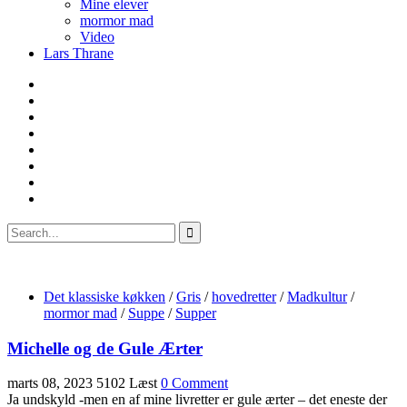
Mine elever
mormor mad
Video
Lars Thrane
Det klassiske køkken
/
Gris
/
hovedretter
/
Madkultur
/
mormor mad
/
Suppe
/
Supper
Michelle og de Gule Ærter
marts 08, 2023
5102 Læst
0 Comment
Ja undskyld -men en af mine livretter er gule ærter – det eneste der