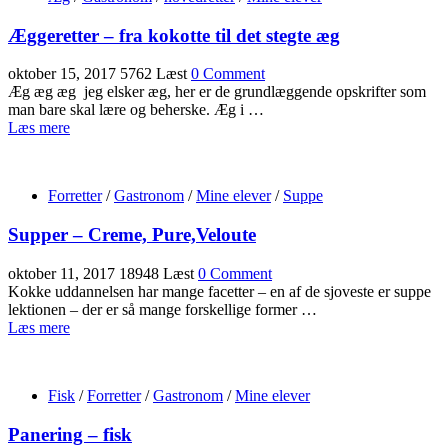
Æggeretter – fra kokotte til det stegte æg
oktober 15, 2017
5762 Læst
0 Comment
Æg æg æg jeg elsker æg, her er de grundlæggende opskrifter som
man bare skal lære og beherske. Æg i …
Læs mere
Forretter
/
Gastronom
/
Mine elever
/
Suppe
Supper – Creme, Pure,Veloute
oktober 11, 2017
18948 Læst
0 Comment
Kokke uddannelsen har mange facetter – en af de sjoveste er suppe
lektionen – der er så mange forskellige former …
Læs mere
Fisk
/
Forretter
/
Gastronom
/
Mine elever
Panering – fisk